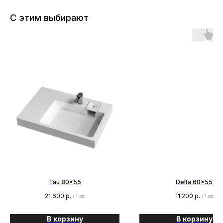
С этим выбирают
Tau 80x55
Delta 60x55
21 600
р.
11 200
р.
/
1 pc
/
1 pc
В корзину
В корзину