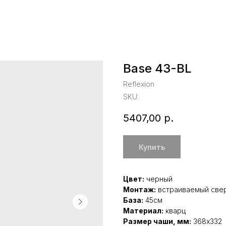
Base 43-BL
Reflexion
SKU:
5407,00
р.
Купить
Цвет:
черный
Монтаж:
встраиваемый све
База:
45см
Материал:
кварц
Размер чаши, мм:
368x332