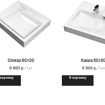
Omega 60x50
Kappa 60x6
9 660
р.
9 900
р.
/
1 pc
/
1 p
 корзину
В корзину