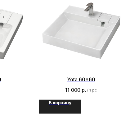
0
Yota 60x60
11 000
р.
c
/
1 pc
В корзину