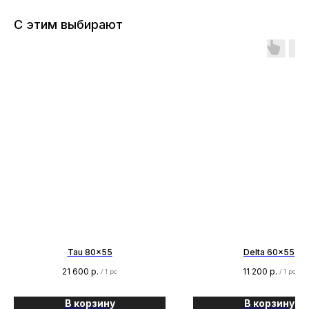
С этим выбирают
Tau 80x55
Delta 60x55
21 600
р.
11 200
р.
/
1 pc
/
1 pc
В корзину
В корзину