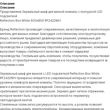
Описание
Описание
Представляем Зеркальный шкаф для ванной комнаты с контурной LED
подсветкой
Reflection Box White 600х800 RF2422WH.
Бренд Reflection производит современную, качественную и экологичную
мебель для ванных комнат. Благодаря собственному конструкторскому
бюро, компания предлагает дизайнерские решения, уникальные для
российского рынка. Благодаря автоматизации большинства процессов на
производстве и современному Европейскому оборудованию, компания
выпускает товары стабильного качества и снижает издержки
производства. Глобальная цель компании, чтобы покупатель почувствовал
радость от приобретения наших товаров и в последствии возвращался за
покупками к нам.
Зеркальный шкаф для ванной с LED подсветкой Reflection Box White
RF2422WH прекрасно впишется в современный интерьер и повысит
уровень комфорта ванной комнаты. Полотно защищено от воздействия
влаги и механических повреждений. Сенсорный выключатель
срабатывает при легком касании руки. Зеркало дает четкое отражение,
которое может быть подсвечено встроенной по периметру
светодиодной лентой.
Стеклянные полки легко регулируются по высоте, а розетка позволит
удобно использовать электроприборы. Хромированные крепления не