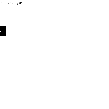
на взмах руки"
м