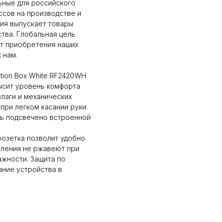
ьные для российского
ссов на производстве и
ия выпускает товары
тва. Глобальная цель
от приобретения наших
 нам.
ction Box White RF2420WH
ысит уровень комфорта
лаги и механических
ри легком касании руки.
ть подсвечено встроенной
розетка позволит удобно
ления не ржавеют при
ажности. Защита по
ание устройства в