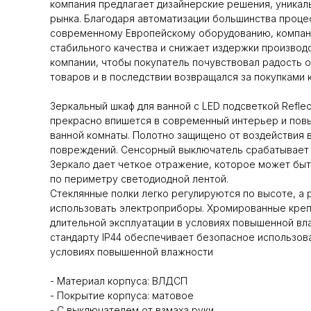
компания предлагает дизайнерские решения, уникал
рынка. Благодаря автоматизации большинства проце
современному Европейскому оборудованию, компан
стабильного качества и снижает издержки производс
компании, чтобы покупатель почувствовал радость 
товаров и в последствии возвращался за покупками к
Зеркальный шкаф для ванной с LED подсветкой Refle
прекрасно впишется в современный интерьер и пов
ванной комнаты. Полотно защищено от воздействия в
повреждений. Сенсорный выключатель срабатывает п
Зеркало дает четкое отражение, которое может бы
по периметру светодиодной лентой.
Стеклянные полки легко регулируются по высоте, а 
использовать электроприборы. Хромированные креп
длительной эксплуатации в условиях повышенной вл
стандарту IP44 обеспечивает безопасное использов
условиях повышенной влажности
- Материал корпуса: ВЛДСП
- Покрытие корпуса: матовое
- С выключателем от взмаха руки