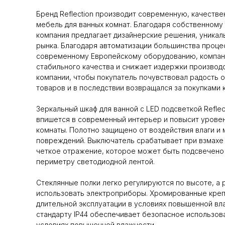
Бренд Reflection производит современную, качеств
мебель для ванных комнат. Благодаря собственному
компания предлагает дизайнерские решения, уникал
рынка. Благодаря автоматизации большинства проце
современному Европейскому оборудованию, компан
стабильного качества и снижает издержки производс
компании, чтобы покупатель почувствовал радость 
товаров и в последствии возвращался за покупками к
Зеркальный шкаф для ванной с LED подсветкой Refle
впишется в современный интерьер и повысит урове
комнаты. Полотно защищено от воздействия влаги и 
повреждений. Выключатель срабатывает при взмахе 
четкое отражение, которое может быть подсвечено
периметру светодиодной лентой.
Стеклянные полки легко регулируются по высоте, а 
использовать электроприборы. Хромированные креп
длительной эксплуатации в условиях повышенной вл
стандарту IP44 обеспечивает безопасное использов
условиях повышенной влажности