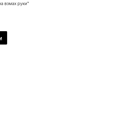
на взмах руки"
м