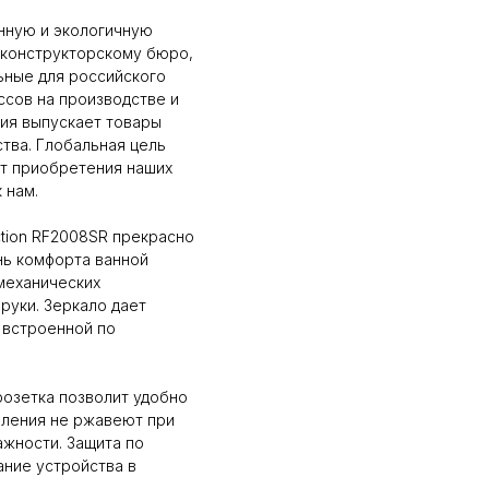
енную и экологичную
 конструкторскому бюро,
ьные для российского
ссов на производстве и
ия выпускает товары
тва. Глобальная цель
от приобретения наших
 нам.
ction RF2008SR прекрасно
нь комфорта ванной
механических
руки. Зеркало дает
 встроенной по
розетка позволит удобно
ления не ржавеют при
ажности. Защита по
ание устройства в