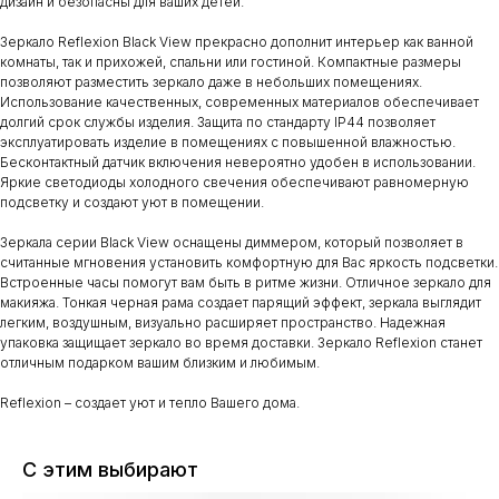
дизайн и безопасны для ваших детей.
Зеркало Reflexion Black View прекрасно дополнит интерьер как ванной
комнаты, так и прихожей, спальни или гостиной. Компактные размеры
позволяют разместить зеркало даже в небольших помещениях.
Использование качественных, современных материалов обеспечивает
долгий срок службы изделия. Защита по стандарту IP44 позволяет
эксплуатировать изделие в помещениях с повышенной влажностью.
Бесконтактный датчик включения невероятно удобен в использовании.
Яркие светодиоды холодного свечения обеспечивают равномерную
подсветку и создают уют в помещении.
Зеркала серии Black View оснащены диммером, который позволяет в
считанные мгновения установить комфортную для Вас яркость подсветки.
Встроенные часы помогут вам быть в ритме жизни. Отличное зеркало для
макияжа. Тонкая черная рама создает парящий эффект, зеркала выглядит
легким, воздушным, визуально расширяет пространство. Надежная
упаковка защищает зеркало во время доставки. Зеркало Reflexion станет
отличным подарком вашим близким и любимым.
Reflexion – создает уют и тепло Вашего дома.
С этим выбирают