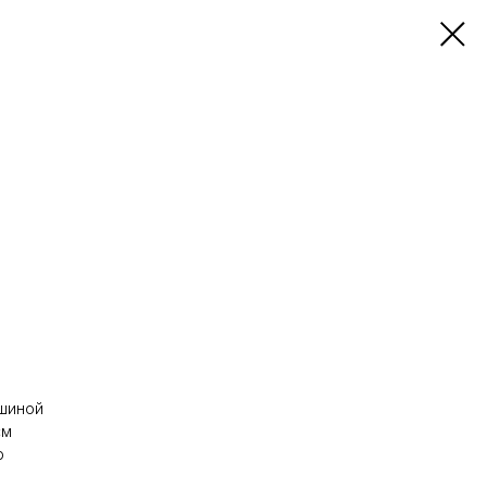
шиной
см
р