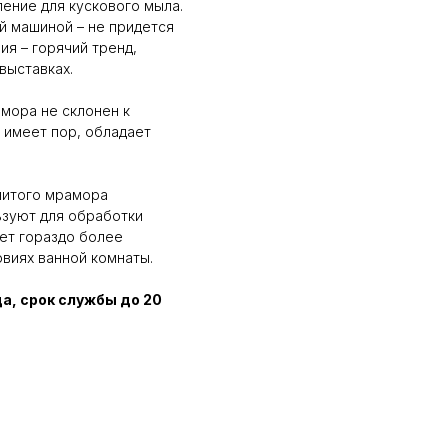
ление для кускового мыла.
ой машиной – не придется
я – горячий тренд,
выставках.
мора не склонен к
 имеет пор, обладает
литого мрамора
ьзуют для обработки
ает гораздо более
виях ванной комнаты.
да, срок службы до 20