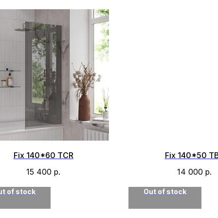
Fix 140*60 TСR
Fix 140*50 T
15 400
р.
14 000
р.
t of stock
Out of stock