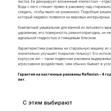
листка. Ее декорирует вложенный «лепесток» – отде
Вода с него стекает прямо в раковину над стиральн
следить, чтобы мыло не размокало. Подобные решени
который недавно появился на мировых интерьерных 
Компактный умывальник для ванной из литьевого мра
царапинам, его поверхность ремонтопригодна, он не
идеальной гладкостью и глянцевым блеском.
Характеристики раковины на стиральную машину из 
значительно улучшает покрытие гелькоут. Его испол
корпусов яхт – такая подвесная раковина выдержив
агрессивное воздействие, чем обычно бывает в усло
Гарантия на настенные раковины Reflexion – 4 го
лет.
С этим выбирают